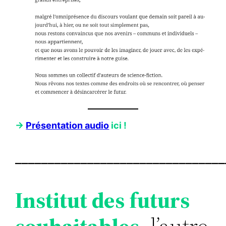
->
Présentation audio
ici !
________________________________
Institut des futurs