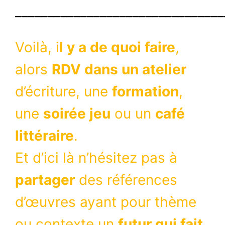
________________________________
Voilà, i
l y a de quoi faire
,
alors
RDV dans un atelier
d’écriture, une
formation
,
une
soirée jeu
ou un
café
littéraire
.
Et d’ici là n’hésitez pas à
partager
des références
d’œuvres ayant pour thème
ou contexte un
futur qui fait